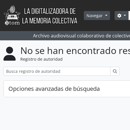
Skip to main content
Bús
Sea
Navegar
Archivo audiovisual colaborativo de colectiv
No se han encontrado re
Registro de autoridad
Búsqu
Opciones avanzadas de búsqueda