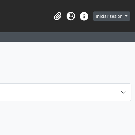
earch in browse page
Iniciar sesión
Portapapeles
Idioma
Enlaces rápidos