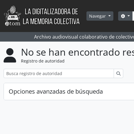
Skip to main content
Bús
Sea
Navegar
Archivo audiovisual colaborativo de colectiv
No se han encontrado re
Registro de autoridad
Búsqu
Opciones avanzadas de búsqueda