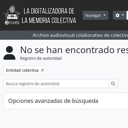
Skip to main content
Bús
Sea
Navegar
Archivo audiovisual colaborativo de colectiv
No se han encontrado re
Registro de autoridad
Remove filter:
Entidad colectiva
Búsqu
Opciones avanzadas de búsqueda