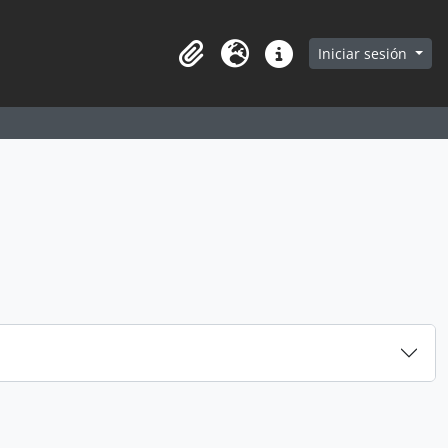
earch in browse page
Iniciar sesión
Portapapeles
Idioma
Enlaces rápidos