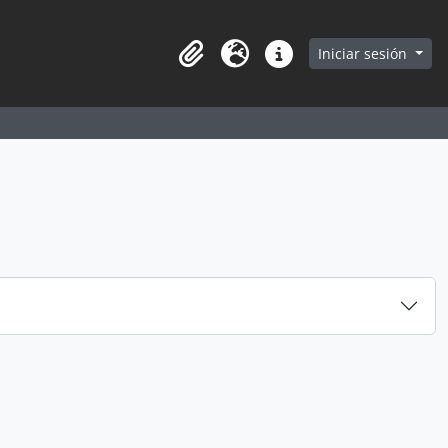
earch in browse page
Iniciar sesión
Portapapeles
Idioma
Enlaces rápidos