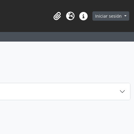
earch in browse page
Iniciar sesión
Portapapeles
Idioma
Enlaces rápidos