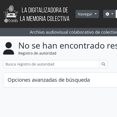
Skip to main content
Bús
Sea
Navegar
Archivo audiovisual colaborativo de colectiv
No se han encontrado re
Registro de autoridad
Búsqu
Opciones avanzadas de búsqueda