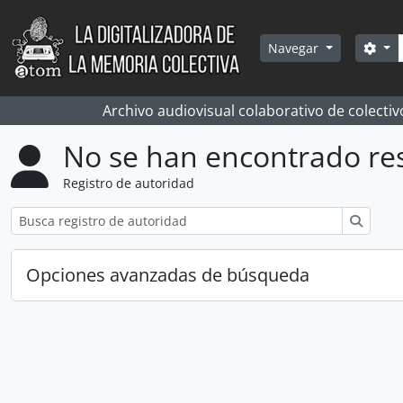
Skip to main content
Bús
Sea
Navegar
Archivo audiovisual colaborativo de colectiv
No se han encontrado re
Registro de autoridad
Búsqu
Opciones avanzadas de búsqueda