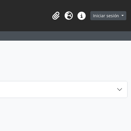
earch in browse page
Iniciar sesión
Portapapeles
Idioma
Enlaces rápidos