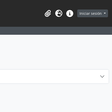
earch in browse page
Iniciar sesión
Portapapeles
Idioma
Enlaces rápidos