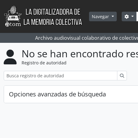
Skip to main content
Bús
Sea
Navegar
Archivo audiovisual colaborativo de colectiv
No se han encontrado re
Registro de autoridad
Búsqu
Opciones avanzadas de búsqueda