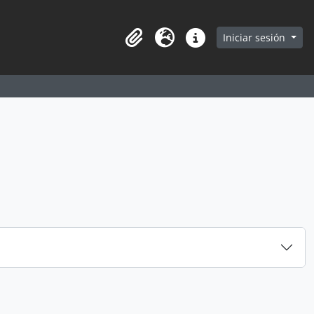
earch in browse page
Iniciar sesión
Portapapeles
Idioma
Enlaces rápidos