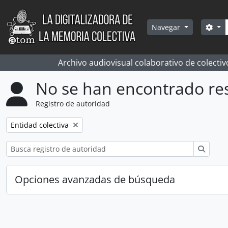
Skip to main content
Bús
Sea
Navegar
Archivo audiovisual colaborativo de colectiv
No se han encontrado re
Registro de autoridad
Remove filter:
Entidad colectiva
Búsqu
Opciones avanzadas de búsqueda