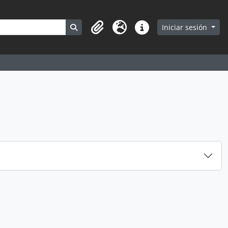
Search in browse page
Iniciar sesión
Portapapeles
Idioma
Enlaces rápidos