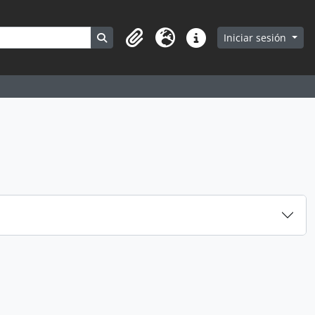
Search in browse page
Iniciar sesión
Portapapeles
Idioma
Enlaces rápidos