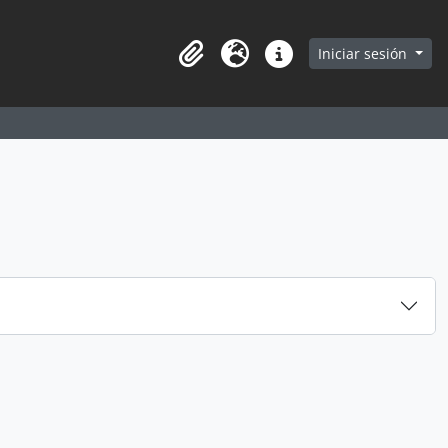
earch in browse page
Iniciar sesión
Portapapeles
Idioma
Enlaces rápidos