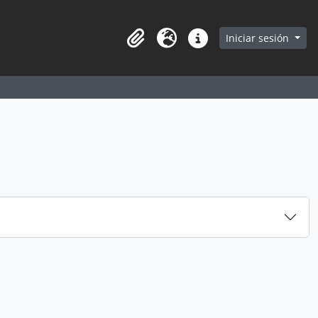
earch in browse page
Iniciar sesión
Portapapeles
Idioma
Enlaces rápidos