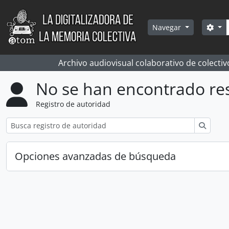
Skip to main content
Bús
Sea
Navegar
Archivo audiovisual colaborativo de colectiv
No se han encontrado re
Registro de autoridad
Búsqu
Opciones avanzadas de búsqueda