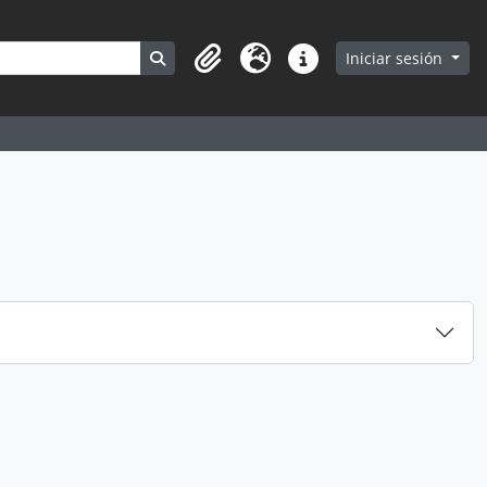
Search in browse page
Iniciar sesión
Portapapeles
Idioma
Enlaces rápidos