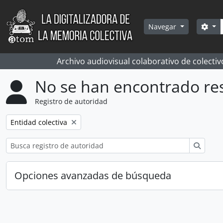
Skip to main content
Bús
Sea
Navegar
Archivo audiovisual colaborativo de colectiv
No se han encontrado re
Registro de autoridad
Remove filter:
Entidad colectiva
Búsqu
Opciones avanzadas de búsqueda