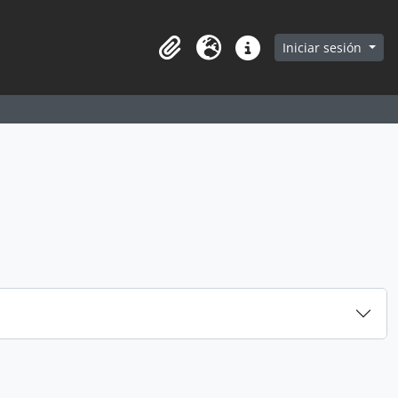
earch in browse page
Iniciar sesión
Portapapeles
Idioma
Enlaces rápidos