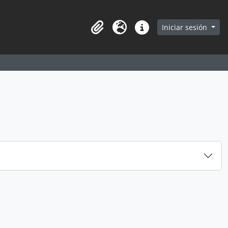
earch in browse page
Iniciar sesión
Portapapeles
Idioma
Enlaces rápidos