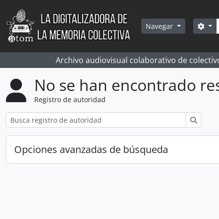
Skip to main content
Bús
Sea
Navegar
Archivo audiovisual colaborativo de colectiv
No se han encontrado re
Registro de autoridad
Búsqu
Opciones avanzadas de búsqueda