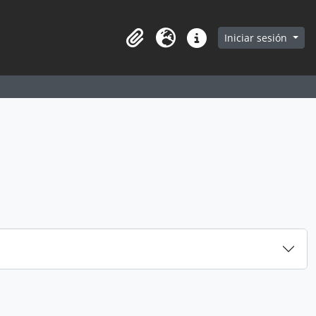
earch in browse page
Iniciar sesión
Portapapeles
Idioma
Enlaces rápidos