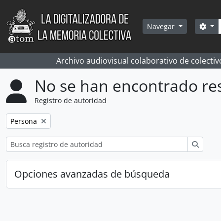
Skip to main content
Bús
Sea
Navegar
Archivo audiovisual colaborativo de colectiv
No se han encontrado re
Registro de autoridad
Remove filter:
Persona
Búsqu
Opciones avanzadas de búsqueda