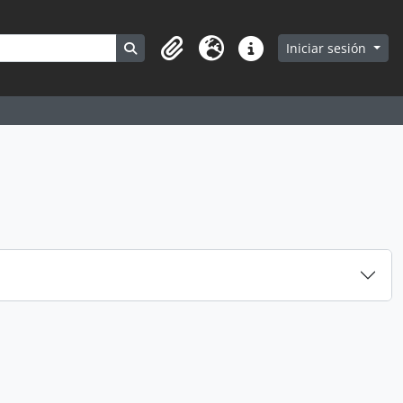
Search in browse page
Iniciar sesión
Portapapeles
Idioma
Enlaces rápidos