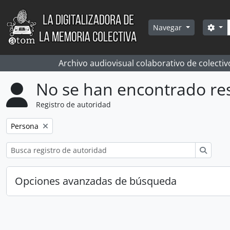
Skip to main content
Bús
Sea
Navegar
Archivo audiovisual colaborativo de colectiv
No se han encontrado re
Registro de autoridad
Remove filter:
Persona
Búsqu
Opciones avanzadas de búsqueda