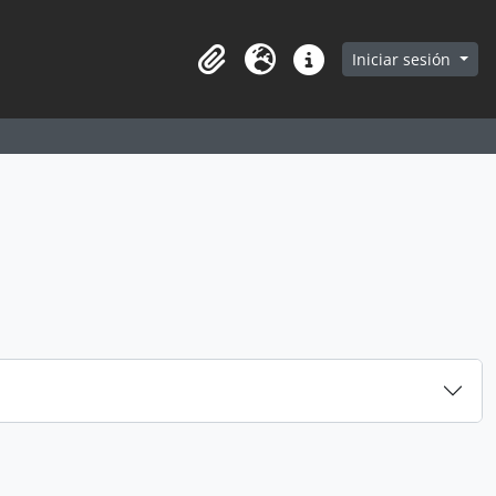
earch in browse page
Iniciar sesión
Portapapeles
Idioma
Enlaces rápidos