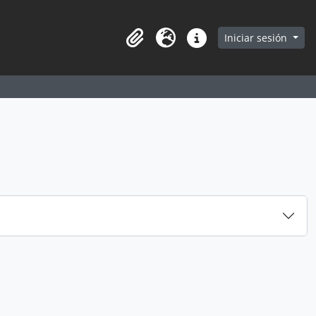
earch in browse page
Iniciar sesión
Portapapeles
Idioma
Enlaces rápidos