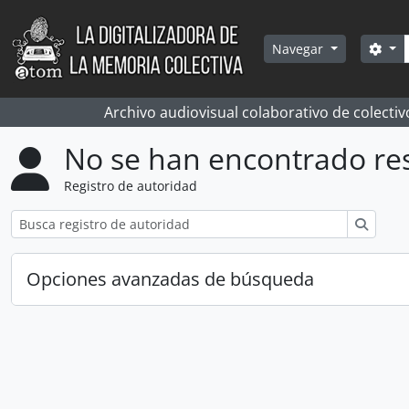
Skip to main content
Bús
Sea
Navegar
Archivo audiovisual colaborativo de colectiv
No se han encontrado re
Registro de autoridad
Búsqu
Opciones avanzadas de búsqueda