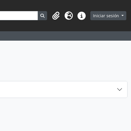
Search in browse page
Iniciar sesión
Portapapeles
Idioma
Enlaces rápidos