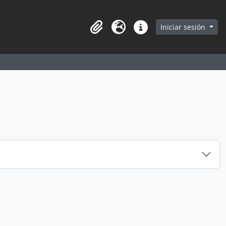
earch in browse page
Iniciar sesión
Portapapeles
Idioma
Enlaces rápidos