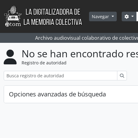
Skip to main content
Bús
Sea
Navegar
Archivo audiovisual colaborativo de colectiv
No se han encontrado re
Registro de autoridad
Búsqu
Opciones avanzadas de búsqueda