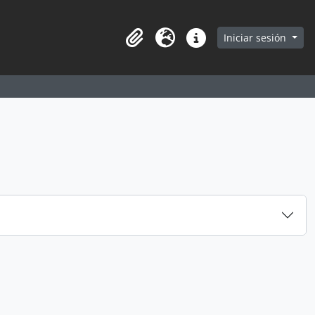
earch in browse page
Iniciar sesión
Portapapeles
Idioma
Enlaces rápidos