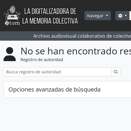
Skip to main content
Bús
Sea
Navegar
Archivo audiovisual colaborativo de colectiv
No se han encontrado re
Registro de autoridad
Búsqu
Opciones avanzadas de búsqueda