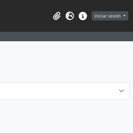
earch in browse page
Iniciar sesión
Portapapeles
Idioma
Enlaces rápidos