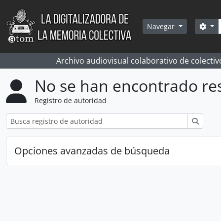
Skip to main content
Bús
Sea
Navegar
Archivo audiovisual colaborativo de colectiv
No se han encontrado re
Registro de autoridad
Búsqu
Opciones avanzadas de búsqueda