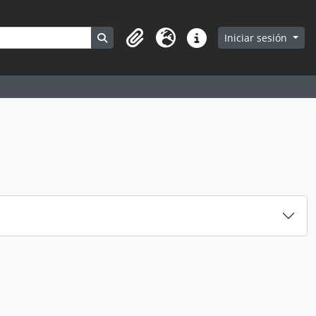
Search in browse page
Iniciar sesión
Portapapeles
Idioma
Enlaces rápidos