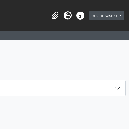
earch in browse page
Iniciar sesión
Portapapeles
Idioma
Enlaces rápidos