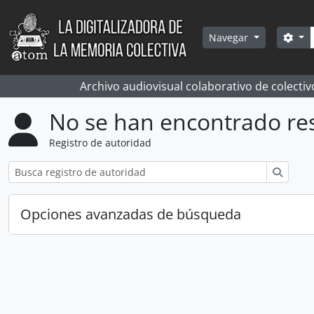
Skip to main content
Bús
Sea
Navegar
Archivo audiovisual colaborativo de colectiv
No se han encontrado re
Registro de autoridad
Búsqu
Opciones avanzadas de búsqueda