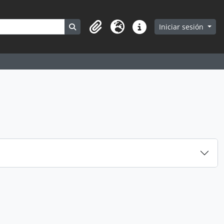
Search in browse page
Iniciar sesión
Portapapeles
Idioma
Enlaces rápidos