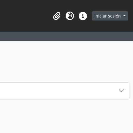
earch in browse page
Iniciar sesión
Portapapeles
Idioma
Enlaces rápidos