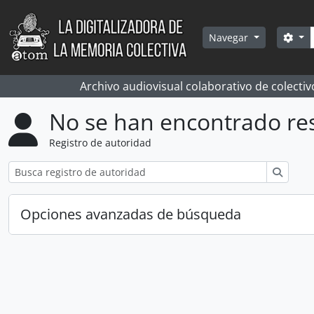
Skip to main content
Bús
Sea
Navegar
Archivo audiovisual colaborativo de colectiv
No se han encontrado re
Registro de autoridad
Búsqu
Opciones avanzadas de búsqueda