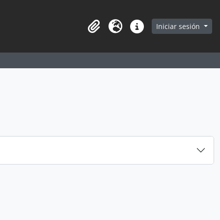
earch in browse page
Iniciar sesión
Portapapeles
Idioma
Enlaces rápidos