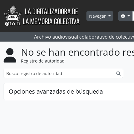
Skip to main content
Bús
Sea
Navegar
Archivo audiovisual colaborativo de colectiv
No se han encontrado re
Registro de autoridad
Búsqu
Opciones avanzadas de búsqueda