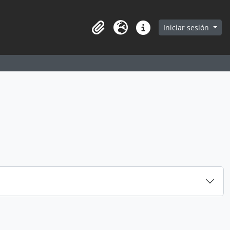
earch in browse page
Iniciar sesión
Portapapeles
Idioma
Enlaces rápidos