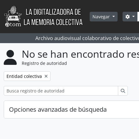
Skip to main content
Bús
Sea
Navegar
Archivo audiovisual colaborativo de colectiv
No se han encontrado re
Registro de autoridad
Remove filter:
Entidad colectiva
Búsqu
Opciones avanzadas de búsqueda