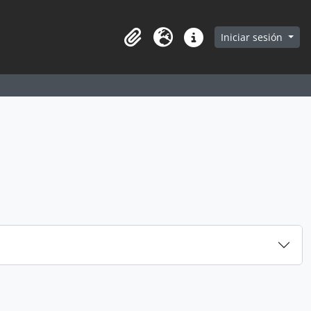
earch in browse page
Iniciar sesión
Portapapeles
Idioma
Enlaces rápidos