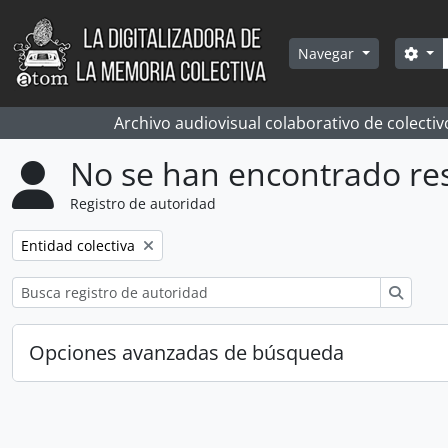
Skip to main content
Bús
Sea
Navegar
Archivo audiovisual colaborativo de colectiv
No se han encontrado re
Registro de autoridad
Remove filter:
Entidad colectiva
Búsqu
Opciones avanzadas de búsqueda