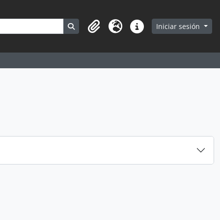
Search in browse page
Iniciar sesión
Portapapeles
Idioma
Enlaces rápidos