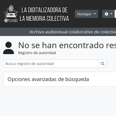
Skip to main content
Bús
Sea
Navegar
Archivo audiovisual colaborativo de colectiv
No se han encontrado re
Registro de autoridad
Búsqu
Opciones avanzadas de búsqueda