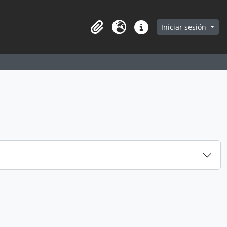
earch in browse page
Iniciar sesión
Portapapeles
Idioma
Enlaces rápidos