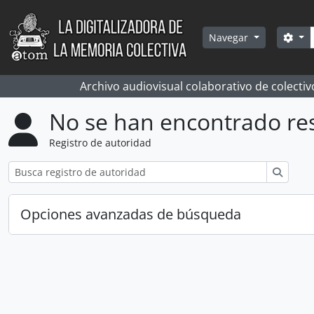
Skip to main content
Bús
Sea
Navegar
Archivo audiovisual colaborativo de colectiv
No se han encontrado re
Registro de autoridad
Búsqu
Opciones avanzadas de búsqueda