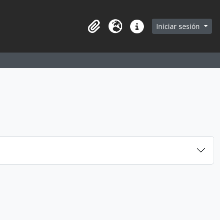
earch in browse page
Iniciar sesión
Portapapeles
Idioma
Enlaces rápidos