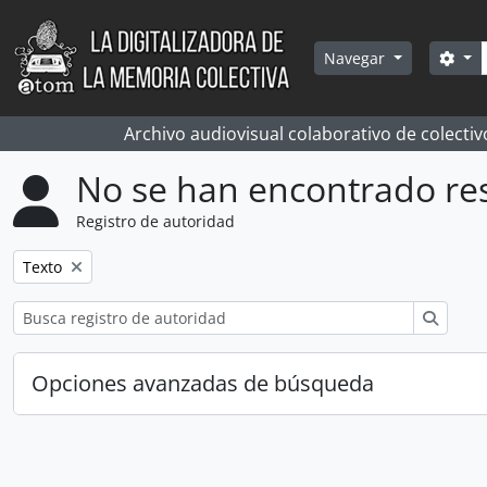
Skip to main content
Bús
Sea
Navegar
Archivo audiovisual colaborativo de colectiv
No se han encontrado re
Registro de autoridad
Remove filter:
Texto
Búsqu
Opciones avanzadas de búsqueda