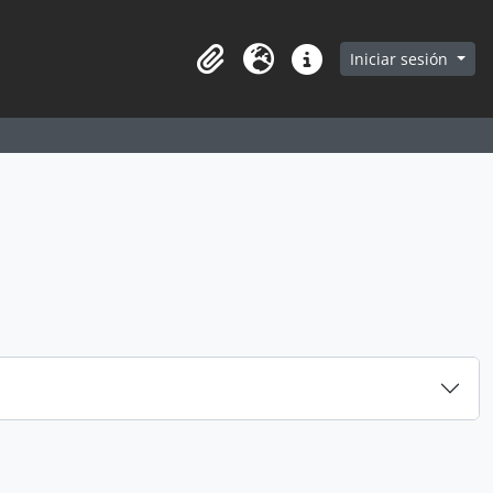
earch in browse page
Iniciar sesión
Portapapeles
Idioma
Enlaces rápidos