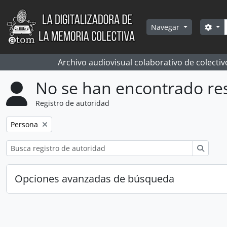
Skip to main content
Bús
Sea
Navegar
Archivo audiovisual colaborativo de colectiv
No se han encontrado re
Registro de autoridad
Remove filter:
Persona
Búsqu
Opciones avanzadas de búsqueda