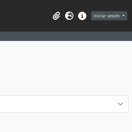
earch in browse page
Iniciar sesión
Portapapeles
Idioma
Enlaces rápidos