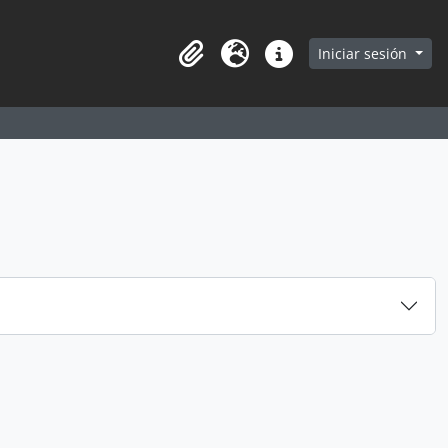
earch in browse page
Iniciar sesión
Portapapeles
Idioma
Enlaces rápidos