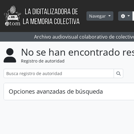
Skip to main content
Bús
Sea
Navegar
Archivo audiovisual colaborativo de colectiv
No se han encontrado re
Registro de autoridad
Búsqu
Opciones avanzadas de búsqueda