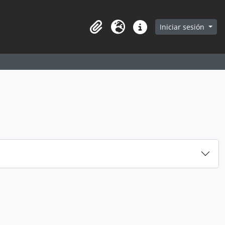
earch in browse page
Iniciar sesión
Portapapeles
Idioma
Enlaces rápidos