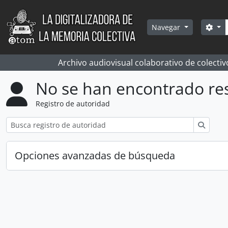
Skip to main content
Bús
Sea
Navegar
Archivo audiovisual colaborativo de colectiv
No se han encontrado re
Registro de autoridad
Búsqu
Opciones avanzadas de búsqueda