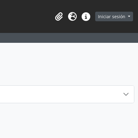
earch in browse page
Iniciar sesión
Portapapeles
Idioma
Enlaces rápidos