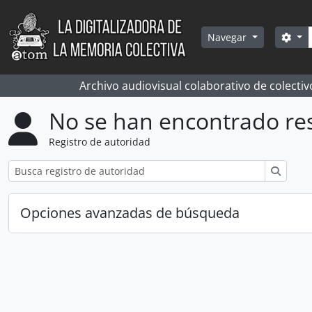
Skip to main content
Bús
Sea
Navegar
Archivo audiovisual colaborativo de colectiv
No se han encontrado re
Registro de autoridad
Búsqu
Opciones avanzadas de búsqueda