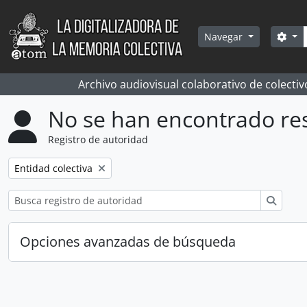
Skip to main content
Bús
Sea
Navegar
Archivo audiovisual colaborativo de colectiv
No se han encontrado re
Registro de autoridad
Remove filter:
Entidad colectiva
Búsqu
Opciones avanzadas de búsqueda