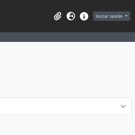
earch in browse page
Iniciar sesión
Portapapeles
Idioma
Enlaces rápidos