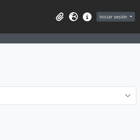
earch in browse page
Iniciar sesión
Portapapeles
Idioma
Enlaces rápidos