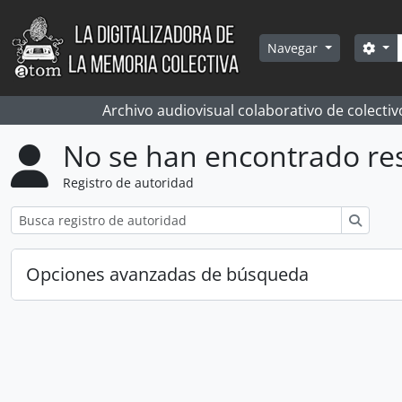
Skip to main content
Bús
Sea
Navegar
Archivo audiovisual colaborativo de colectiv
No se han encontrado re
Registro de autoridad
Búsqu
Opciones avanzadas de búsqueda