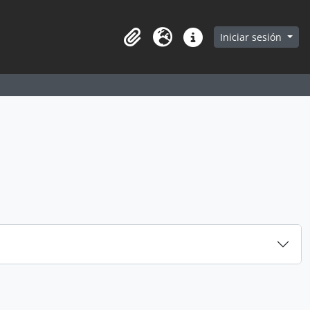
earch in browse page
Iniciar sesión
Portapapeles
Idioma
Enlaces rápidos