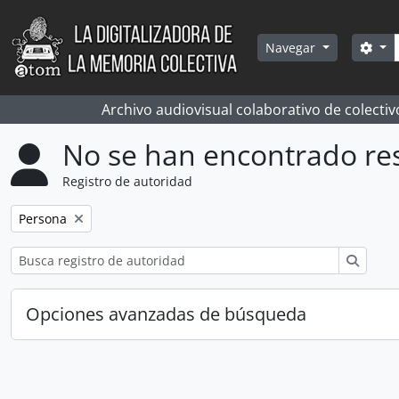
Skip to main content
Bús
Sea
Navegar
Archivo audiovisual colaborativo de colectiv
No se han encontrado re
Registro de autoridad
Remove filter:
Persona
Búsqu
Opciones avanzadas de búsqueda