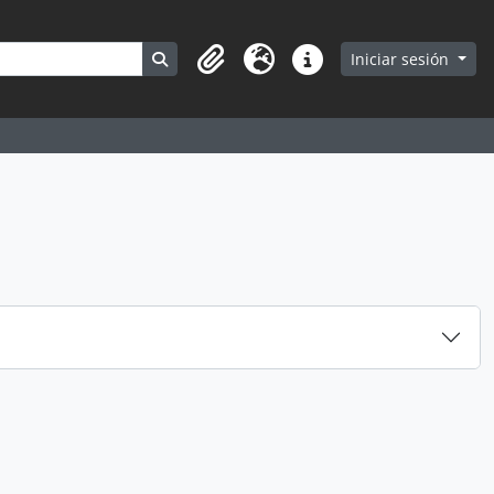
Search in browse page
Iniciar sesión
Portapapeles
Idioma
Enlaces rápidos