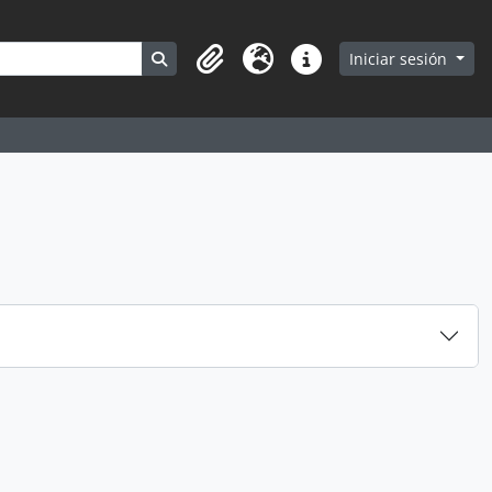
Search in browse page
Iniciar sesión
Portapapeles
Idioma
Enlaces rápidos