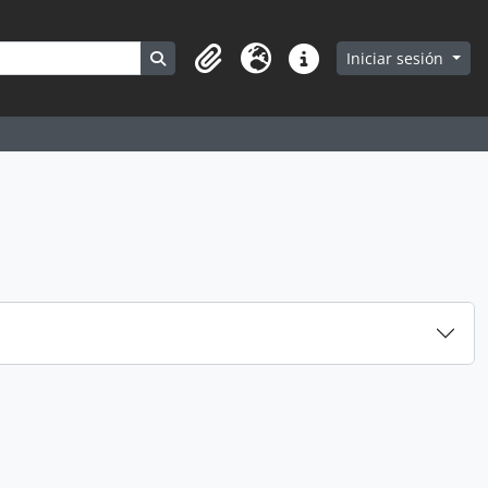
Search in browse page
Iniciar sesión
Portapapeles
Idioma
Enlaces rápidos