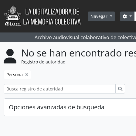
Skip to main content
Bús
Sea
Navegar
Archivo audiovisual colaborativo de colectiv
No se han encontrado re
Registro de autoridad
Remove filter:
Persona
Búsqu
Opciones avanzadas de búsqueda