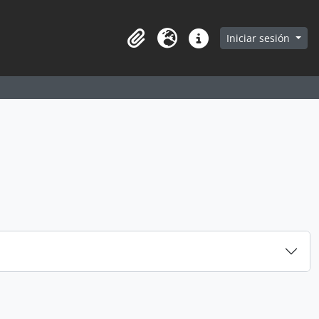
earch in browse page
Iniciar sesión
Portapapeles
Idioma
Enlaces rápidos